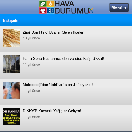
Eskişehir
Zirai Don Riski Uyarısı Gelen İlçeler
10 yıl önce
Hafta Sonu Buzlanma, don ve sise karşı dikkat!
11 yıl önce
Meteoroloji'den "tehlikeli sıcaklık" uyarısı!
11 yıl önce
DİKKAT: Kuvvetli Yağışlar Geliyor!
11 yıl önce