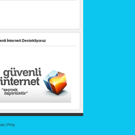
nli İnterneti Destekliyoruz
map
|
Ping