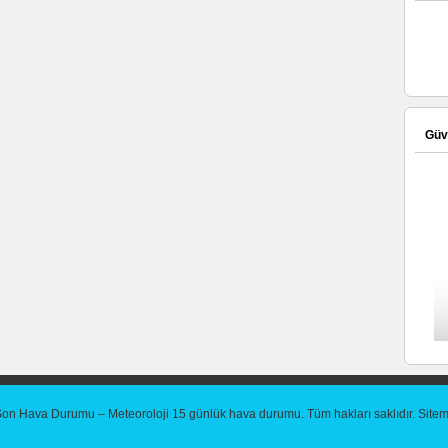
Güve
Son Hava Durumu – Meteoroloji 15 günlük hava durumu
. Tüm hakları saklıdır.
Site