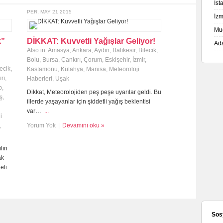
İs
PER, MAY 21 2015
İz
Mu
k”
DİKKAT: Kuvvetli Yağışlar Geliyor!
Ad
Also in:
Amasya
,
Ankara
,
Aydın
,
Balıkesir
,
Bilecik
,
Bolu
,
Bursa
,
Çankırı
,
Çorum
,
Eskişehir
,
İzmir
,
lecik
,
Kastamonu
,
Kütahya
,
Manisa
,
Meteoroloji
rı
,
Haberleri
,
Uşak
p
,
Dikkat, Meteorolojiden peş peşe uyarılar geldi. Bu
ş
,
illerde yaşayanlar için şiddetli yağış beklentisi
var…
...
i
,
Yorum Yok
|
Devamını oku »
lın
ak
eli
Sos