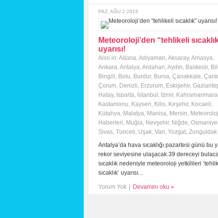
PAZ, AĞU 2 2015
Meteoroloji’den “tehlikeli sıcaklı
uyarısı!
Also in:
Adana
,
Adıyaman
,
Aksaray
,
Amasya
,
Ankara
,
Antalya
,
Ardahan
,
Aydın
,
Balıkesir
,
Bi
Bingöl
,
Bolu
,
Burdur
,
Bursa
,
Çanakkale
,
Çankı
Çorum
,
Denizli
,
Erzurum
,
Eskişehir
,
Gaziante
Hatay
,
Isparta
,
İstanbul
,
İzmir
,
Kahramanmara
Kastamonu
,
Kayseri
,
Kilis
,
Kırşehir
,
Kocaeli
,
Kütahya
,
Malatya
,
Manisa
,
Mersin
,
Meteoroloj
Haberleri
,
Muğla
,
Nevşehir
,
Niğde
,
Osmaniye
Sivas
,
Tunceli
,
Uşak
,
Van
,
Yozgat
,
Zonguldak
Antalya’da hava sıcaklığı pazartesi günü bu yı
rekor seviyesine ulaşacak.39 dereceyi bulac
sıcaklık nedeniyle meteoroloji yetkilileri ‘tehlik
sıcaklık’ uyarısı...
Yorum Yok
|
Devamını oku »