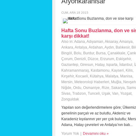
Afyonkarahisar
CUM, ARA 18 2015
Hafta Sonu Buzlanma, don ve si
karşı dikkat!
Also in:
Adana
,
Adıyaman
,
Aksaray
,
Amasya
,
Ankara
,
Antalya
,
Ardahan
,
Aydın
,
Balıkesir
,
Bi
Bingöl
,
Bolu
,
Burdur
,
Bursa
,
Çanakkale
,
Çankı
Çorum
,
Denizli
,
Düzce
,
Erzurum
,
Eskişehir
,
Gaziantep
,
Giresun
,
Hatay
,
Isparta
,
İstanbul
,
İ
Kahramanmaraş
,
Kastamonu
,
Kayseri
,
Kilis
,
Kırşehir
,
Kocaeli
,
Kütahya
,
Malatya
,
Manisa
,
Mersin
,
Meteoroloji Haberleri
,
Muğla
,
Nevşehi
Niğde
,
Ordu
,
Osmaniye
,
Rize
,
Sakarya
,
Sams
Sivas
,
Trabzon
,
Tunceli
,
Uşak
,
Van
,
Yozgat
,
Zonguldak
Yapılan son değerlendirmelere göre; Ülkemiz
genelinin parçalı ve az bulutlu, Akdeniz ve
Karadeniz kıyılarının yer yer çok bulutlu; Mers
Adana, Hatay çevreleri ve Antalya’nın batı...
Yorum Yok
|
Devamını oku »