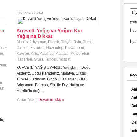
PTS, KAS 30 2015
yada
se
Kuvvetli Yağış ve Yoğun Kar
İl se
Yağışına Dikkat
İlçe
Also in:
Adıyaman
,
Bilecik
,
Bingöl
,
Bolu
,
Bursa
,
lecik
,
Çankırı
,
Erzurum
,
Gaziantep
,
Kastamonu
,
rı
,
Kayseri
,
Kilis
,
Kütahya
,
Malatya
,
Meteoroloji
Haberleri
,
Sivas
,
Tunceli
,
Yozgat
zmir
,
KUVVETLİ YAĞIŞ UYARISI: Yağışların; Doğu
Akdeniz, Doğu Karadeniz, Malatya, Elazığ,
Pop
Tunceli, Erzincan, Bingöl, Gaziantep, Kilis,
r
,
Adıyaman, Batman, Siirt ile Diyarbakır ve
un
,
An
Mardin’in doğu...
An
Yorum Yok
|
Devamını oku »
Bo
Bu
in,
De
Ed