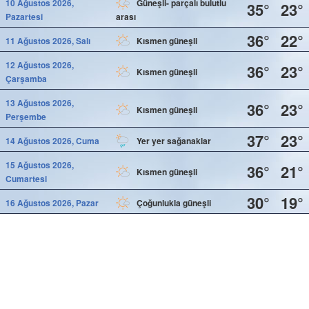
10 Ağustos 2026,
Güneşli- parçalı bulutlu
35°
23°
Pazartesi
arası
36°
22°
11 Ağustos 2026, Salı
Kısmen güneşli
12 Ağustos 2026,
36°
23°
Kısmen güneşli
Çarşamba
13 Ağustos 2026,
36°
23°
Kısmen güneşli
Perşembe
37°
23°
14 Ağustos 2026, Cuma
Yer yer sağanaklar
15 Ağustos 2026,
36°
21°
Kısmen güneşli
Cumartesi
30°
19°
16 Ağustos 2026, Pazar
Çoğunlukla güneşli