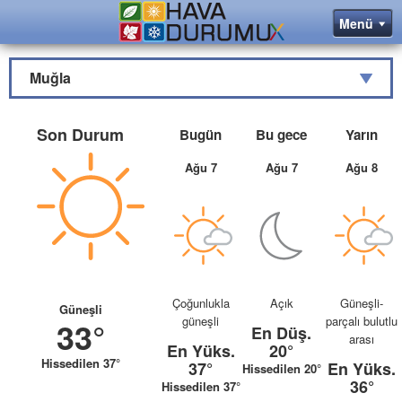
Muğla
Son Durum
Bugün
Bu gece
Yarın
Ağu 7
Ağu 7
Ağu 8
Çoğunlukla
Açık
Güneşli-
Güneşli
güneşli
parçalı bulutlu
33°
En Düş.
arası
En Yüks.
20°
Hissedilen 37°
37°
En Yüks.
Hissedilen 20°
36°
Hissedilen 37°