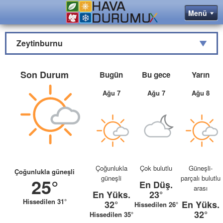
Zeytinburnu
Son Durum
Bugün
Bu gece
Yarın
Ağu 7
Ağu 7
Ağu 8
Çoğunlukla
Çok bulutlu
Güneşli-
Çoğunlukla güneşli
güneşli
parçalı bulutlu
25°
En Düş.
arası
En Yüks.
23°
Hissedilen 31°
32°
En Yüks.
Hissedilen 26°
32°
Hissedilen 35°