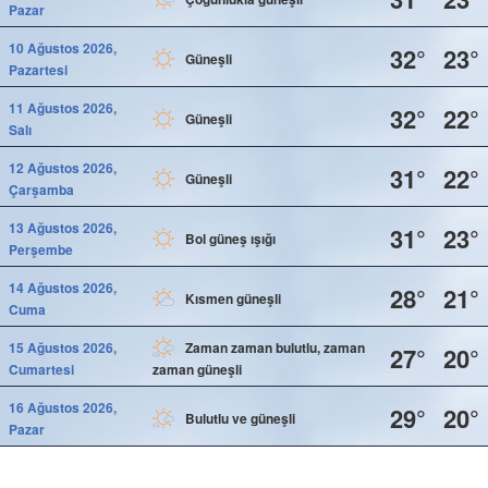
Pazar
10 Ağustos 2026,
32°
23°
Güneşli
Pazartesi
11 Ağustos 2026,
32°
22°
Güneşli
Salı
12 Ağustos 2026,
31°
22°
Güneşli
Çarşamba
13 Ağustos 2026,
31°
23°
Bol güneş ışığı
Perşembe
14 Ağustos 2026,
28°
21°
Kısmen güneşli
Cuma
15 Ağustos 2026,
Zaman zaman bulutlu, zaman
27°
20°
Cumartesi
zaman güneşli
16 Ağustos 2026,
29°
20°
Bulutlu ve güneşli
Pazar