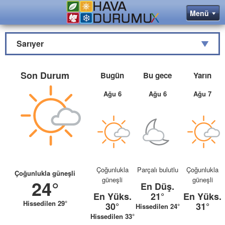
Sarıyer
Son Durum
Bugün
Bu gece
Yarın
Ağu 6
Ağu 6
Ağu 7
Çoğunlukla
Parçalı bulutlu
Çoğunlukla
Çoğunlukla güneşli
güneşli
güneşli
24°
En Düş.
En Yüks.
21°
En Yüks.
Hissedilen 29°
30°
31°
Hissedilen 24°
Hissedilen 33°