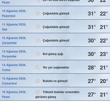
Pazar
10 Ağustos 2026,
31°
22°
Çoğunlukla güneşli
Pazartesi
11 Ağustos 2026,
31°
21°
Çoğunlukla güneşli
Salı
12 Ağustos 2026,
30°
22°
Çoğunlukla güneşli
Çarşamba
13 Ağustos 2026,
30°
23°
Bol güneş ışığı
Perşembe
14 Ağustos 2026,
28°
21°
Yer yer sağanaklar
Cuma
15 Ağustos 2026,
27°
20°
Bulutlu ve güneşli
Cumartesi
16 Ağustos 2026,
Yüksek bulutlar arasından
27°
21°
Pazar
görünen güneş