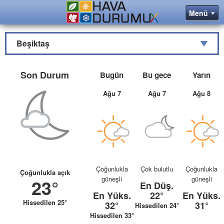
Beşiktaş
Son Durum
Bugün
Bu gece
Yarın
Ağu 7
Ağu 7
Ağu 8
Çoğunlukla
Çok bulutlu
Çoğunlukla
Çoğunlukla açık
güneşli
güneşli
23°
En Düş.
En Yüks.
22°
En Yüks.
Hissedilen 25°
32°
31°
Hissedilen 24°
Hissedilen 33°