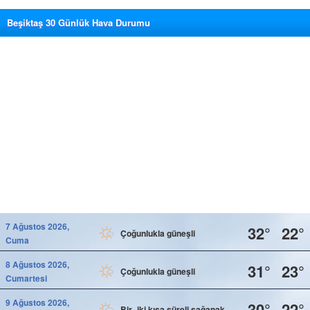
Beşiktaş 30 Günlük Hava Durumu
7 Ağustos 2026,
32°
22°
Çoğunlukla güneşli
Cuma
8 Ağustos 2026,
31°
23°
Çoğunlukla güneşli
Cumartesi
9 Ağustos 2026,
30°
22°
Bir- iki kısa süreli sağanak