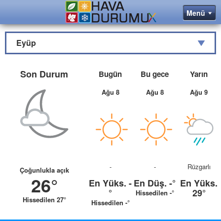
Eyüp
Son Durum
Bugün
Bu gece
Yarın
Ağu 8
Ağu 8
Ağu 9
-
-
Rüzgarlı
Çoğunlukla açık
26°
En Yüks.
-
En Düş.
-°
En Yüks.
°
29°
Hissedilen -°
Hissedilen 27°
Hissedilen -°