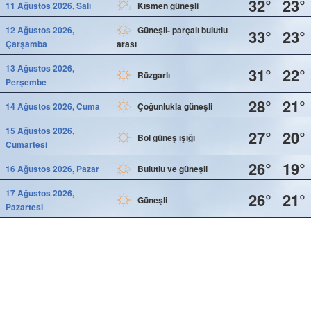
32°
23°
11 Ağustos 2026, Salı
Kısmen güneşli
12 Ağustos 2026,
Güneşli- parçalı bulutlu
33°
23°
Çarşamba
arası
13 Ağustos 2026,
31°
22°
Rüzgarlı
Perşembe
28°
21°
14 Ağustos 2026, Cuma
Çoğunlukla güneşli
15 Ağustos 2026,
27°
20°
Bol güneş ışığı
Cumartesi
26°
19°
16 Ağustos 2026, Pazar
Bulutlu ve güneşli
17 Ağustos 2026,
26°
21°
Güneşli
Pazartesi