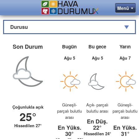
Durusu
Son Durum
Bugün
Bu gece
Yarın
Ağu 5
Ağu 5
Ağu 7
Güneşli-
Açık- parçalı
Güneşli-
Çoğunlukla açık
parçalı bulutlu
bulutlu arası
parçalı bulutlu
25°
arası
arası
En Düş.
Hissedilen 27°
En Yüks.
22°
En Yüks.
30°
31°
Hissedilen 24°