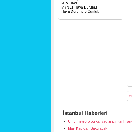
Binkılıç
NTV Hava
MYNET Hava Durumu
Büyükçekmece
Hava Durumu 5 Günlük
Caddebostan
Cağaloğlu
Çağlayan
Çamlıca
Çatalca
Çekmeköy
Çengelköy
Cihangir
Durusu
Esenler
Esenyurt
Eyüp
Fatih
Gaziosmanpaşa
Güngören
S
Kadıköy
Kağıthane
Kartal
İstanbul Haberleri
Küçükçekmece
Maltepe
Ünlü meteorolog kar yağışı için tarih ver
Pendik
Mart Kapıdan Baktıracak
Sancaktepe