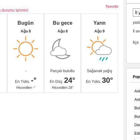
Tweetle
va durumu tahmini
Bugün
Bu gece
Yarın
yada
Ağu 8
Ağu 8
Ağu 9
İl se
İlçe
-
Parçalı bulutlu
Sağanak yağış
Pop
-°
24°
30°
En Yüks.
En Düş.
En Yüks.
Hissedilen -°
Hissedilen 28°
An
An
Bo
Bu
De
Ed