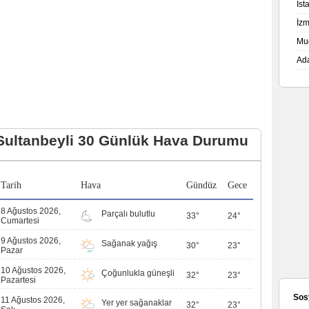
İs
İz
Mu
Ad
Sultanbeyli 30 Günlük Hava Durumu
Tarih
Hava
Gündüz
Gece
8 Ağustos 2026,
Parçalı bulutlu
33°
24°
Cumartesi
9 Ağustos 2026,
Sağanak yağış
30°
23°
Pazar
10 Ağustos 2026,
Çoğunlukla güneşli
32°
23°
Pazartesi
Sos
11 Ağustos 2026,
Yer yer sağanaklar
32°
23°