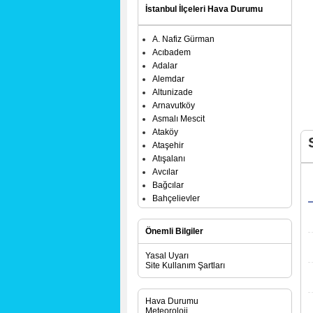
İstanbul İlçeleri Hava Durumu
A. Nafiz Gürman
Acıbadem
Adalar
Alemdar
Altunizade
Arnavutköy
Asmalı Mescit
Ataköy
Ataşehir
Atışalanı
Avcılar
Bağcılar
Bahçelievler
Bakırköy
Başakşehir
Önemli Bilgiler
Bayrampaşa
Beşiktaş
Yasal Uyarı
Beykoz
Site Kullanım Şartları
Beylerbeyi
Beylikdüzü
Hava Durumu
Beyoğlu
Meteoroloji