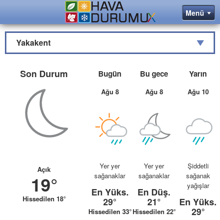
Yakakent
Son Durum
Bugün
Bu gece
Yarın
Ağu 8
Ağu 8
Ağu 10
Yer yer
Yer yer
Şiddetli
Açık
sağanaklar
sağanaklar
sağanak
19°
yağışlar
En Yüks.
En Düş.
Hissedilen 18°
29°
21°
En Yüks.
29°
Hissedilen 33°
Hissedilen 22°