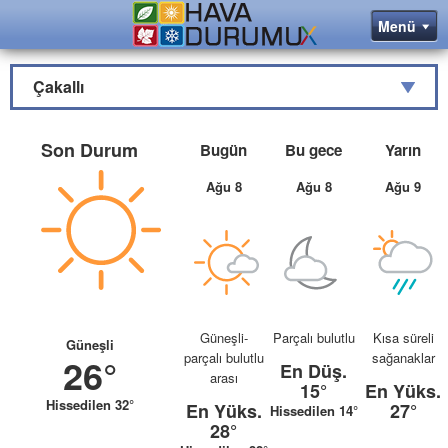
Çakallı
Son Durum
Bugün
Bu gece
Yarın
Ağu 8
Ağu 8
Ağu 9
Güneşli-
Parçalı bulutlu
Kısa süreli
Güneşli
parçalı bulutlu
sağanaklar
26°
En Düş.
arası
15°
En Yüks.
Hissedilen 32°
En Yüks.
27°
Hissedilen 14°
28°