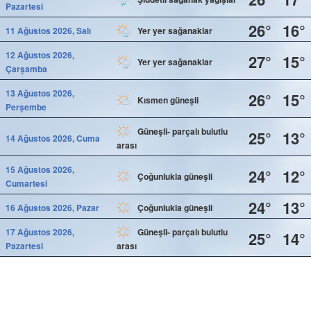
Pazartesi
26°
16°
11 Ağustos 2026, Salı
Yer yer sağanaklar
12 Ağustos 2026,
27°
15°
Yer yer sağanaklar
Çarşamba
13 Ağustos 2026,
26°
15°
Kısmen güneşli
Perşembe
Güneşli- parçalı bulutlu
25°
13°
14 Ağustos 2026, Cuma
arası
15 Ağustos 2026,
24°
12°
Çoğunlukla güneşli
Cumartesi
24°
13°
16 Ağustos 2026, Pazar
Çoğunlukla güneşli
17 Ağustos 2026,
Güneşli- parçalı bulutlu
25°
14°
Pazartesi
arası