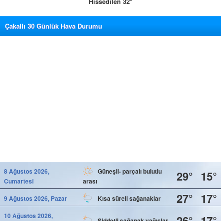
Hissedilen 32°
Çakallı 30 Günlük Hava Durumu
8 Ağustos 2026,
Güneşli- parçalı bulutlu
29°
15°
Cumartesi
arası
27°
17°
9 Ağustos 2026, Pazar
Kısa süreli sağanaklar
10 Ağustos 2026,
26°
17°
Şiddetli sağanak yağışlar