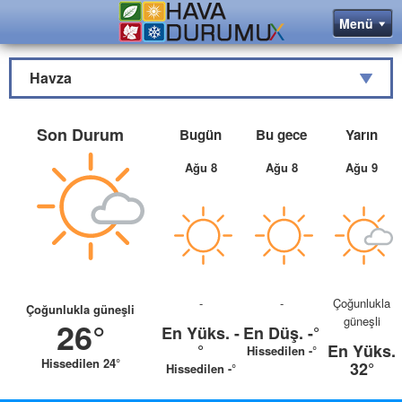
Havza
Son Durum
Bugün
Bu gece
Yarın
Ağu 8
Ağu 8
Ağu 9
-
-
Çoğunlukla
Çoğunlukla güneşli
güneşli
26°
En Yüks.
-
En Düş.
-°
°
En Yüks.
Hissedilen -°
Hissedilen 24°
32°
Hissedilen -°