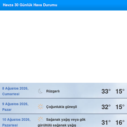
Havza 30 Günlük Hava Durumu
8 Ağustos 2026,
33°
15°
Rüzgarlı
Cumartesi
9 Ağustos 2026,
32°
15°
Çoğunlukla güneşli
Pazar
10 Ağustos 2026,
Sağanak yağış veya gök
31°
16°
Pazartesi
gürültülü sağanak yağış