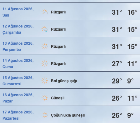
11 Ağustos 2026,
31°
16°
Rüzgarlı
Salı
12 Ağustos 2026,
31°
15°
Rüzgarlı
Çarşamba
13 Ağustos 2026,
31°
15°
Rüzgarlı
Perşembe
14 Ağustos 2026,
27°
11°
Rüzgarlı
Cuma
15 Ağustos 2026,
29°
9°
Bol güneş ışığı
Cumartesi
16 Ağustos 2026,
26°
11°
Güneşli
Pazar
17 Ağustos 2026,
26°
9°
Çoğunlukla güneşli
Pazartesi