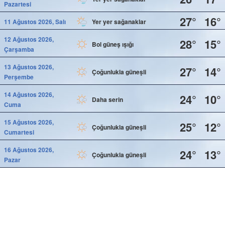
Pazartesi
27°
16°
11 Ağustos 2026, Salı
Yer yer sağanaklar
12 Ağustos 2026,
28°
15°
Bol güneş ışığı
Çarşamba
13 Ağustos 2026,
27°
14°
Çoğunlukla güneşli
Perşembe
14 Ağustos 2026,
24°
10°
Daha serin
Cuma
15 Ağustos 2026,
25°
12°
Çoğunlukla güneşli
Cumartesi
16 Ağustos 2026,
24°
13°
Çoğunlukla güneşli
Pazar