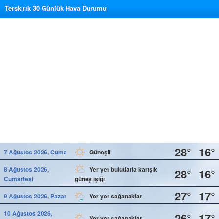
Terskırık 30 Günlük Hava Durumu
28°
16°
7 Ağustos 2026, Cuma
Güneşli
8 Ağustos 2026,
Yer yer bulutlarla karışık
28°
16°
Cumartesi
güneş ışığı
27°
17°
9 Ağustos 2026, Pazar
Yer yer sağanaklar
10 Ağustos 2026,
26°
17°
Yer yer sağanaklar