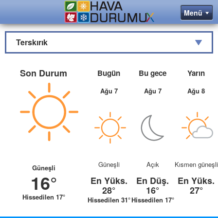
Terskırık
Son Durum
Bugün
Bu gece
Yarın
Ağu 7
Ağu 7
Ağu 8
Güneşli
Açık
Kısmen güneşli
Güneşli
16°
En Yüks.
En Düş.
En Yüks.
28°
16°
27°
Hissedilen 17°
Hissedilen 31°
Hissedilen 17°