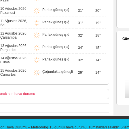
Pazar
10 Ağustos 2026,
Parlak güneş ışığı
31°
20°
Pazartesi
11 Ağustos 2026,
Parlak güneş ışığı
31°
19°
Salı
12 Ağustos 2026,
Parlak güneş ışığı
32°
18°
Çarşamba
Güve
13 Ağustos 2026,
Parlak güneş ışığı
34°
15°
Perşembe
14 Ağustos 2026,
Parlak güneş ışığı
32°
14°
Cuma
15 Ağustos 2026,
Çoğunlukla güneşli
29°
14°
Cumartesi
unak son hava durumu
Son Hava Durumu – Meteoroloji 15 günlük hava durumu
. Tüm hakları saklıdır.
Site