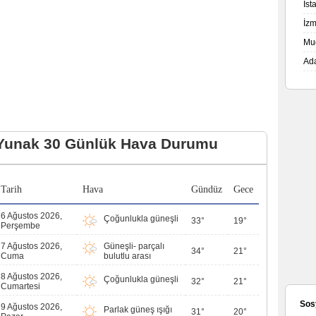
İs
İz
Mu
Ad
Yunak 30 Günlük Hava Durumu
Tarih
Hava
Gündüz
Gece
6 Ağustos 2026,
Çoğunlukla güneşli
33°
19°
Perşembe
7 Ağustos 2026,
Güneşli- parçalı
34°
21°
Cuma
bulutlu arası
8 Ağustos 2026,
Çoğunlukla güneşli
32°
21°
Cumartesi
Sos
9 Ağustos 2026,
Parlak güneş ışığı
31°
20°