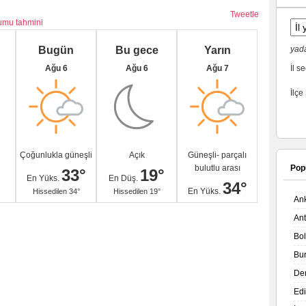
Tweetle
rumu tahmini
Bugün
Bu gece
Yarın
yada
Ağu 6
Ağu 6
Ağu 7
İl se
İlçe
Çoğunlukla güneşli
Açık
Güneşli- parçalı
bulutlu arası
Pop
33°
19°
En Yüks.
En Düş.
34°
En Yüks.
Hissedilen 34°
Hissedilen 19°
An
An
Bo
Bu
De
Ed