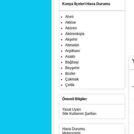
Konya İlçeleri Hava Durumu
Ahırlı
Akkise
Akören
Akörenkışla
Akşehir
Altınekin
Argıthanı
Asaklı
Bağbaşı
Beyşehir
Bozkır
Çakmak
Çeltik
Çeşmelisebil
Cihanbeyli
Önemli Bilgiler
Çumra
Derbent
Yasal Uyarı
Derebucak
Site Kullanım Şartları
Dineksaray
Doğanbey
Hava Durumu
Doğanhisar
Meteoroloji