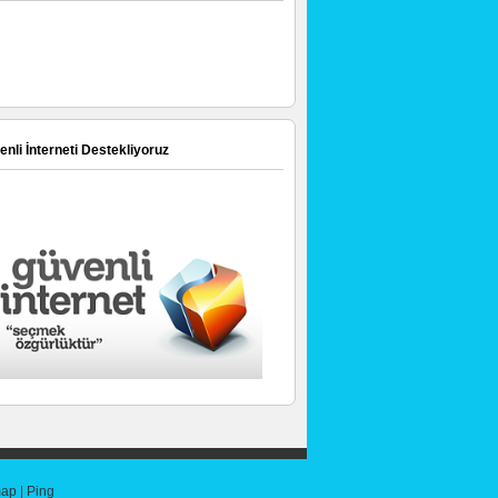
nli İnterneti Destekliyoruz
map
|
Ping