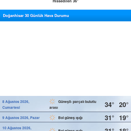
Hissedilen 36°
Doğanhisar 30 Günlük Hava Durumu
8 Ağustos 2026,
Güneşli- parçalı bulutlu
34°
20°
Cumartesi
arası
31°
19°
9 Ağustos 2026, Pazar
Bol güneş ışığı
10 Ağustos 2026,
31°
18°
Bol güneş ışığı