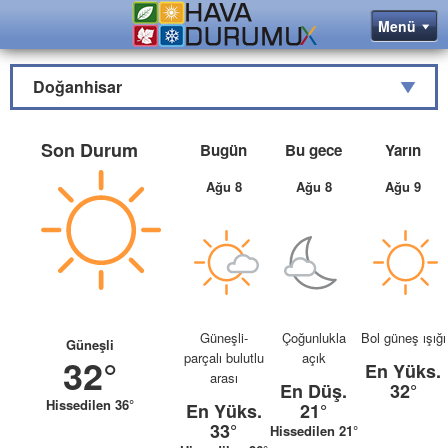
Doğanhisar
Son Durum
Bugün
Bu gece
Yarın
Ağu 8
Ağu 8
Ağu 9
Güneşli-
Çoğunlukla
Bol güneş ışığı
Güneşli
parçalı bulutlu
açık
32°
En Yüks.
arası
En Düş.
32°
Hissedilen 36°
En Yüks.
21°
33°
Hissedilen 21°