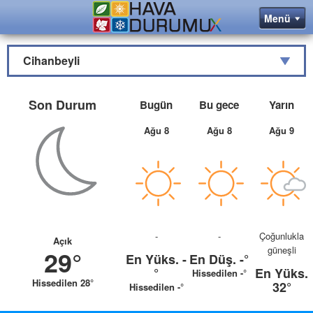
Cihanbeyli
Son Durum
Bugün
Bu gece
Yarın
Ağu 8
Ağu 8
Ağu 9
-
-
Çoğunlukla
Açık
güneşli
29°
En Yüks.
-
En Düş.
-°
°
En Yüks.
Hissedilen -°
Hissedilen 28°
32°
Hissedilen -°