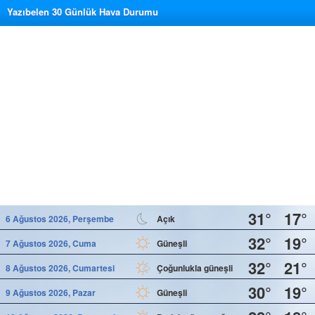
Yazıbelen 30 Günlük Hava Durumu
31°
17°
6 Ağustos 2026, Perşembe
Açık
32°
19°
7 Ağustos 2026, Cuma
Güneşli
32°
21°
8 Ağustos 2026, Cumartesi
Çoğunlukla güneşli
30°
19°
9 Ağustos 2026, Pazar
Güneşli