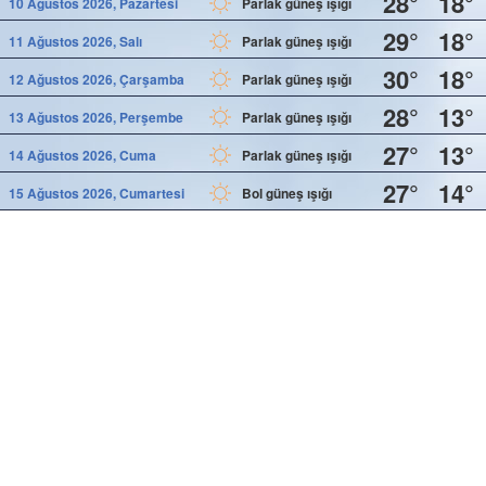
28°
18°
10 Ağustos 2026, Pazartesi
Parlak güneş ışığı
29°
18°
11 Ağustos 2026, Salı
Parlak güneş ışığı
30°
18°
12 Ağustos 2026, Çarşamba
Parlak güneş ışığı
28°
13°
13 Ağustos 2026, Perşembe
Parlak güneş ışığı
27°
13°
14 Ağustos 2026, Cuma
Parlak güneş ışığı
27°
14°
15 Ağustos 2026, Cumartesi
Bol güneş ışığı