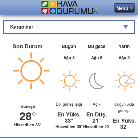
Karapınar
Son Durum
Bugün
Bu gece
Yarın
Ağu 8
Ağu 8
Ağu 9
Bol güneş ışığı
Açık
Çoğunlukla
Güneşli
güneşli
28°
En Yüks.
En Düş.
33°
21°
En Yüks.
Hissedilen 33°
32°
Hissedilen 35°
Hissedilen 20°