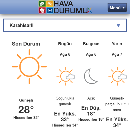
Karahisarli
Son Durum
Bugün
Bu gece
Yarın
Ağu 6
Ağu 6
Ağu 7
Çoğunlukla
Açık
Güneşli-
Güneşli
güneşli
parçalı bulutlu
28°
En Düş.
arası
En Yüks.
18°
Hissedilen 32°
33°
En Yüks.
Hissedilen 18°
34°
Hissedilen 34°