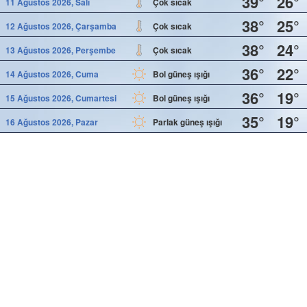
39°
26°
11 Ağustos 2026, Salı
Çok sıcak
38°
25°
12 Ağustos 2026, Çarşamba
Çok sıcak
38°
24°
13 Ağustos 2026, Perşembe
Çok sıcak
36°
22°
14 Ağustos 2026, Cuma
Bol güneş ışığı
36°
19°
15 Ağustos 2026, Cumartesi
Bol güneş ışığı
35°
19°
16 Ağustos 2026, Pazar
Parlak güneş ışığı