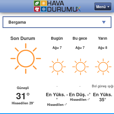
Bergama
Son Durum
Bugün
Bu gece
Yarın
Ağu 7
Ağu 7
Ağu 8
-
-
Bol güneş ışığı
Güneşli
31°
En Yüks.
-
En Düş.
-°
En Yüks.
°
35°
Hissedilen -°
Hissedilen 29°
Hissedilen -°