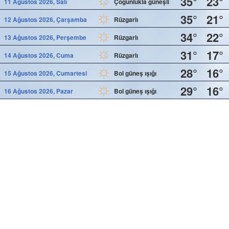
35°
23°
11 Ağustos 2026, Salı
Çoğunlukla güneşli
35°
21°
12 Ağustos 2026, Çarşamba
Rüzgarlı
34°
22°
13 Ağustos 2026, Perşembe
Rüzgarlı
31°
17°
14 Ağustos 2026, Cuma
Rüzgarlı
28°
16°
15 Ağustos 2026, Cumartesi
Bol güneş ışığı
29°
16°
16 Ağustos 2026, Pazar
Bol güneş ışığı