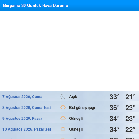
Bergama 30 Günlük Hava Durumu
33°
21°
7 Ağustos 2026, Cuma
Açık
36°
23°
8 Ağustos 2026, Cumartesi
Bol güneş ışığı
34°
23°
9 Ağustos 2026, Pazar
Güneşli
34°
22°
10 Ağustos 2026, Pazartesi
Güneşli