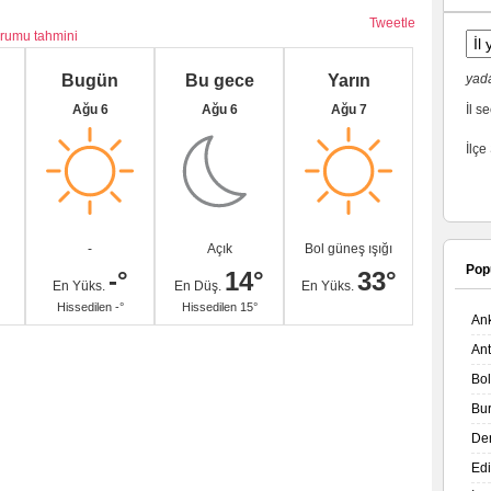
Tweetle
urumu tahmini
Bugün
Bu gece
Yarın
yada
Ağu 6
Ağu 6
Ağu 7
İl se
İlçe
-
Açık
Bol güneş ışığı
Pop
-°
14°
33°
En Yüks.
En Düş.
En Yüks.
Hissedilen -°
Hissedilen 15°
An
An
Bo
Bu
De
Ed