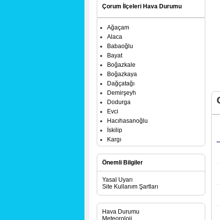
Çorum İlçeleri Hava Durumu
Ağaçam
Alaca
Babaoğlu
Bayat
Boğazkale
Boğazkaya
Dağçatağı
Demirşeyh
Dodurga
Evci
Hacıhasanoğlu
İskilip
Kargı
Laçin
Mecitözü
Önemli Bilgiler
Oğuzlar
Ortaköy
Yasal Uyarı
Osmancık
Site Kullanım Şartları
Sungurlu
Uğurludağ
Hava Durumu
Meteoroloji