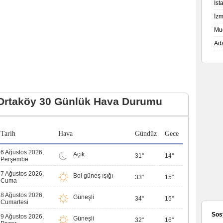
İs
İz
Mu
Ad
Ortaköy 30 Günlük Hava Durumu
Tarih
Hava
Gündüz
Gece
6 Ağustos 2026,
Açık
31°
14°
Perşembe
7 Ağustos 2026,
Bol güneş ışığı
33°
15°
Cuma
8 Ağustos 2026,
Güneşli
34°
15°
Cumartesi
Sos
9 Ağustos 2026,
Güneşli
32°
16°