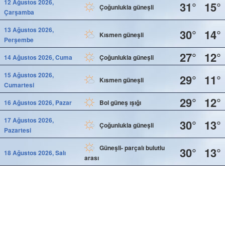
12 Ağustos 2026,
31°
15°
Çoğunlukla güneşli
Çarşamba
13 Ağustos 2026,
30°
14°
Kısmen güneşli
Perşembe
27°
12°
14 Ağustos 2026, Cuma
Çoğunlukla güneşli
15 Ağustos 2026,
29°
11°
Kısmen güneşli
Cumartesi
29°
12°
16 Ağustos 2026, Pazar
Bol güneş ışığı
17 Ağustos 2026,
30°
13°
Çoğunlukla güneşli
Pazartesi
Güneşli- parçalı bulutlu
30°
13°
18 Ağustos 2026, Salı
arası