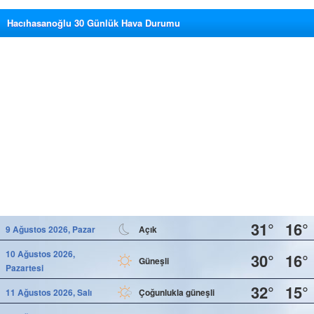
Hacıhasanoğlu 30 Günlük Hava Durumu
31°
16°
9 Ağustos 2026, Pazar
Açık
10 Ağustos 2026,
30°
16°
Güneşli
Pazartesi
32°
15°
11 Ağustos 2026, Salı
Çoğunlukla güneşli