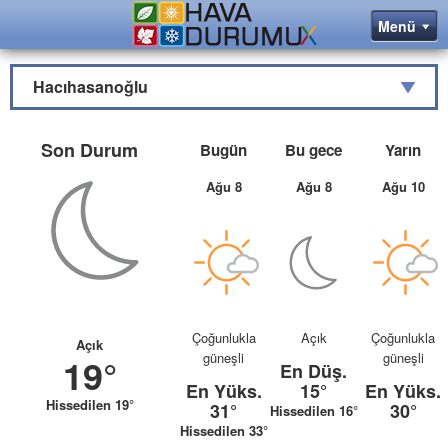
Hacıhasanoğlu
Son Durum
Bugün
Bu gece
Yarın
Ağu 8
Ağu 8
Ağu 10
Çoğunlukla
Açık
Çoğunlukla
Açık
güneşli
güneşli
19°
En Düş.
En Yüks.
15°
En Yüks.
Hissedilen 19°
31°
30°
Hissedilen 16°
Hissedilen 33°