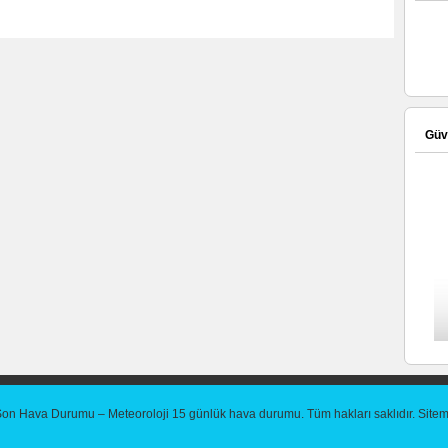
Güve
Son Hava Durumu – Meteoroloji 15 günlük hava durumu
. Tüm hakları saklıdır.
Site