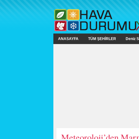
ANASAYFA
TÜM ŞEHİRLER
Deniz S
Meteoroloji’den Marm