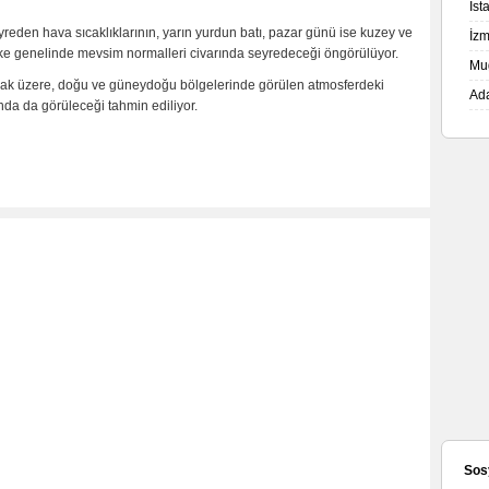
İs
yreden hava sıcaklıklarının, yarın yurdun batı, pazar günü ise kuzey ve
İz
ülke genelinde mevsim normalleri civarında seyredeceği öngörülüyor.
Mu
ak üzere, doğu ve güneydoğu bölgelerinde görülen atmosferdeki
Ad
nda da görüleceği tahmin ediliyor.
Sos