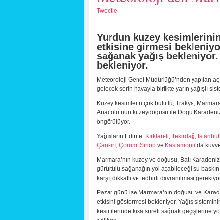
Tweetle
Yurdun kuzey kesimlerinin
etkisine girmesi bekleniy
sağanak yağış bekleniyor. 
bekleniyor.
Meteoroloji Genel Müdürlüğü’nden yapılan açı
gelecek serin havayla birlikte yarın yağışlı sis
Kuzey kesimlerin çok bulutlu, Trakya, Marmara
Anadolu’nun kuzeydoğusu ile Doğu Karadeniz’i
öngörülüyor.
Yağışların Edirne,
Kırklareli
,
Tekirdağ
,
İstanbul
Çankırı
,
Çorum
,
Sinop
ve
Kastamonu
‘da kuvve
Marmara’nın kuzey ve doğusu, Batı Karadeniz 
gürültülü sağanağın yol açabileceği su baskını,
karşı, dikkatli ve tedbirli davranılması gerekiyor
Pazar günü ise Marmara’nın doğusu ve Karade
etkisini göstermesi bekleniyor. Yağış sistem
kesimlerinde kısa süreli sağnak geçişlerine yol