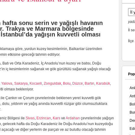
 hafta sonu serin ve yağışlı havanın
yada
or. Trakya ve Marmara bölgesinde
İl se
İstanbul’da yağışın kuvvetli olması
İlçe
klamaya göre, yurdun kuzey kesimlerinin, Balkanlar üzerinden
temin etkisine gireceği tahmin ediliyor.
, Batı ve Orta Karadeniz, İç Anadolu’nun kuzey ve batısı, Doğu
n iç kesimlerinin sağanak ve gök gürültülü sağanak yağışlı olacağı
Pop
,
Yalova
,
Sakarya
,
Kocaeli
,
Zonguldak
,
Bolu
,
Düzce
,
Bartın
,
Karabük
,
An
tli olması bekleniyor.
An
ile Çankırı ve Çorum çevrelerinde beklenen yerel kuvvetli gök
 dolu, yıldırım ve yağış anında kuvvetli rüzgar gibi olumsuzluklara
Bo
.
Bu
niz Bölgesi ile
Sivas
,
Erzincan
,
Kars
ve
Ardahan
çevrelerinde yağışın
De
inin, gelecek hafta da Doğu Karadeniz ile Doğu Anadolu’nun kuzeydoğu
Ed
 açacağı ve diğer yerlerin de parçalı ve az bulutlu olacağı tahmin