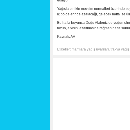
ediliyor.
Yağışla birlikte mevsim normalleri üzerinde se
iç bölgelerinde azalacağı, gelecek hafta ise 
Bu hafta boyunca Doğu Akdeniz’de yoğun olm
tozun, etkisini azaltmasına rağmen hafta sonu
Kaynak: AA
Etiketler:
marmara yağış uyarıları
,
trakya yağış