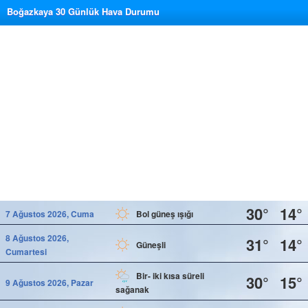
Boğazkaya 30 Günlük Hava Durumu
30°
14°
7 Ağustos 2026, Cuma
Bol güneş ışığı
8 Ağustos 2026,
31°
14°
Güneşli
Cumartesi
Bir- iki kısa süreli
30°
15°
9 Ağustos 2026, Pazar
sağanak