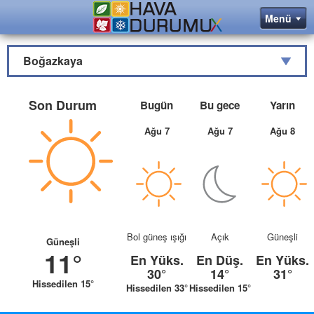
Boğazkaya
Son Durum
Bugün
Bu gece
Yarın
Ağu 7
Ağu 7
Ağu 8
Bol güneş ışığı
Açık
Güneşli
Güneşli
11°
En Yüks.
En Düş.
En Yüks.
30°
14°
31°
Hissedilen 15°
Hissedilen 33°
Hissedilen 15°