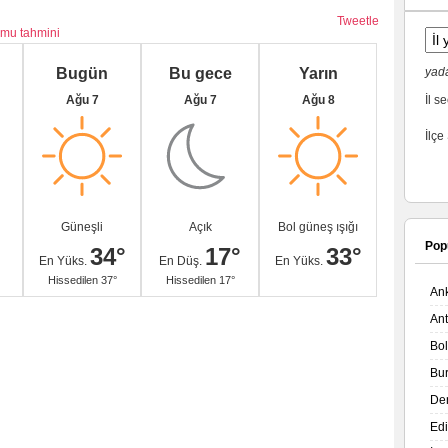
Tweetle
umu tahmini
Bugün
Bu gece
Yarın
yada
Ağu 7
Ağu 7
Ağu 8
İl se
İlçe
Güneşli
Açık
Bol güneş ışığı
Pop
34°
17°
33°
En Yüks.
En Düş.
En Yüks.
Hissedilen 37°
Hissedilen 17°
An
An
Bo
Bu
De
Ed