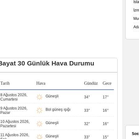
İs
İz
Mu
Ad
Bayat 30 Günlük Hava Durumu
Tarih
Hava
Gündüz
Gece
8 Ağustos 2026,
Güneşli
34°
17°
Cumartesi
9 Ağustos 2026,
Bol güneş ışığı
33°
16°
Pazar
10 Ağustos 2026,
Güneşli
32°
16°
Pazartesi
Sos
11 Ağustos 2026,
Güneşli
33°
15°