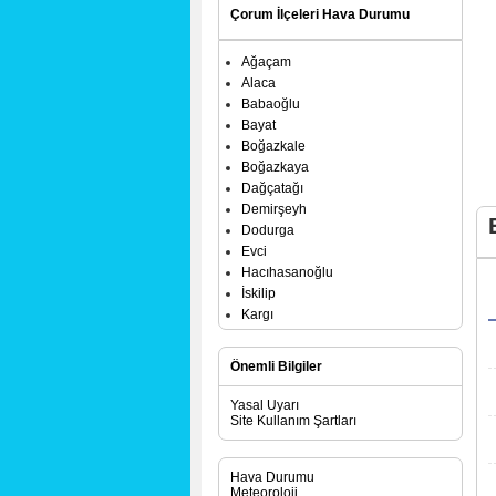
Çorum İlçeleri Hava Durumu
Ağaçam
Alaca
Babaoğlu
Bayat
Boğazkale
Boğazkaya
Dağçatağı
Demirşeyh
Dodurga
Evci
Hacıhasanoğlu
İskilip
Kargı
Laçin
Mecitözü
Önemli Bilgiler
Oğuzlar
Ortaköy
Yasal Uyarı
Osmancık
Site Kullanım Şartları
Sungurlu
Uğurludağ
Hava Durumu
Meteoroloji