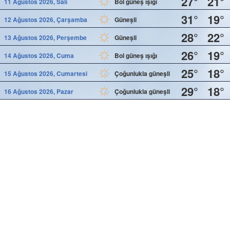
27°
21°
11 Ağustos 2026, Salı
Bol güneş ışığı
31°
19°
12 Ağustos 2026, Çarşamba
Güneşli
28°
22°
13 Ağustos 2026, Perşembe
Güneşli
26°
19°
14 Ağustos 2026, Cuma
Bol güneş ışığı
25°
18°
15 Ağustos 2026, Cumartesi
Çoğunlukla güneşli
29°
18°
16 Ağustos 2026, Pazar
Çoğunlukla güneşli