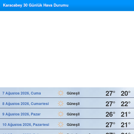
Karacabey 30 Günlük Hava Durumu
27°
20°
7 Ağustos 2026, Cuma
Güneşli
27°
22°
8 Ağustos 2026, Cumartesi
Güneşli
26°
21°
9 Ağustos 2026, Pazar
Güneşli
27°
21°
10 Ağustos 2026, Pazartesi
Güneşli