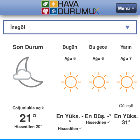
İnegöl
Son Durum
Bugün
Bu gece
Yarın
Ağu 6
Ağu 6
Ağu 7
-
-
Güneşli
Çoğunlukla açık
21°
En Yüks.
-
En Düş.
-°
En Yüks.
°
31°
Hissedilen -°
Hissedilen 20°
Hissedilen -°