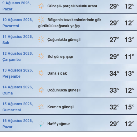
9 Ağustos 2026,
29°
12°
Güneşli- parçalı bulutlu arası
Pazar
10 Ağustos 2026,
Bölgenin bazı kesimlerinde gök
29°
12°
Pazartesi
gürültülü sağanak yağış
11 Ağustos 2026,
27°
13°
Çoğunlukla güneşli
Salı
12 Ağustos 2026,
29°
11°
Bol güneş ışığı
Çarşamba
13 Ağustos 2026,
34°
13°
Daha sıcak
Perşembe
14 Ağustos 2026,
33°
12°
Çoğunlukla güneşli
Cuma
15 Ağustos 2026,
32°
15°
Kısmen güneşli
Cumartesi
16 Ağustos 2026,
29°
12°
Hafif yağmur
Pazar