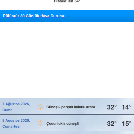
Hissedilen 34°
Pülümür 30 Günlük Hava Durumu
7 Ağustos 2026,
32°
14°
Güneşli- parçalı bulutlu arası
Cuma
8 Ağustos 2026,
32°
15°
Çoğunlukla güneşli
Cumartesi