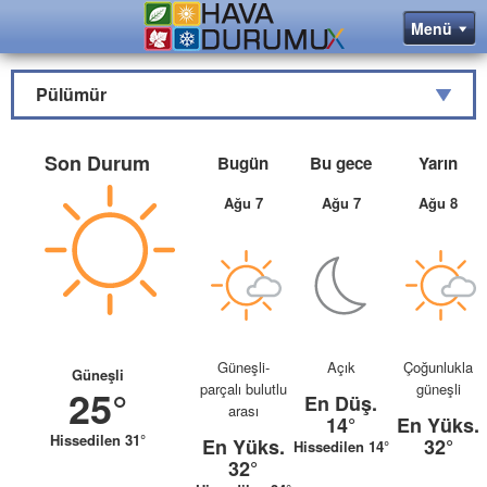
Pülümür
Son Durum
Bugün
Bu gece
Yarın
Ağu 7
Ağu 7
Ağu 8
Güneşli-
Açık
Çoğunlukla
Güneşli
parçalı bulutlu
güneşli
25°
En Düş.
arası
14°
En Yüks.
Hissedilen 31°
En Yüks.
32°
Hissedilen 14°
32°