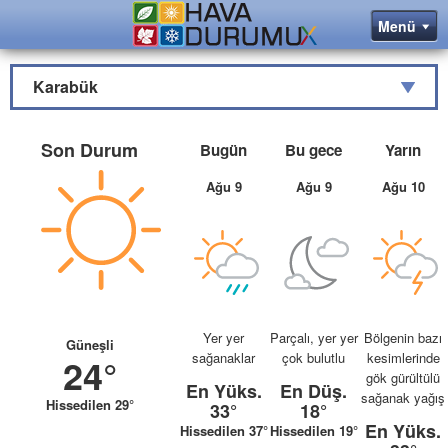
Karabük
Son Durum
Bugün
Bu gece
Yarın
Ağu 9
Ağu 9
Ağu 10
Yer yer
Parçalı, yer yer
Bölgenin bazı
Güneşli
sağanaklar
çok bulutlu
kesimlerinde
24°
gök gürültülü
En Yüks.
En Düş.
sağanak yağış
Hissedilen 29°
33°
18°
En Yüks.
Hissedilen 37°
Hissedilen 19°