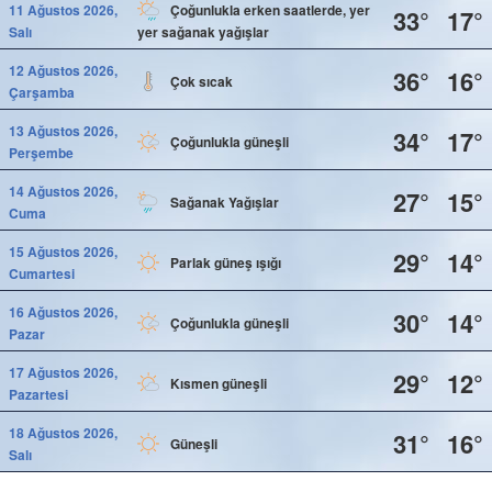
11 Ağustos 2026,
Çoğunlukla erken saatlerde, yer
33°
17°
Salı
yer sağanak yağışlar
12 Ağustos 2026,
36°
16°
Çok sıcak
Çarşamba
13 Ağustos 2026,
34°
17°
Çoğunlukla güneşli
Perşembe
14 Ağustos 2026,
27°
15°
Sağanak Yağışlar
Cuma
15 Ağustos 2026,
29°
14°
Parlak güneş ışığı
Cumartesi
16 Ağustos 2026,
30°
14°
Çoğunlukla güneşli
Pazar
17 Ağustos 2026,
29°
12°
Kısmen güneşli
Pazartesi
18 Ağustos 2026,
31°
16°
Güneşli
Salı