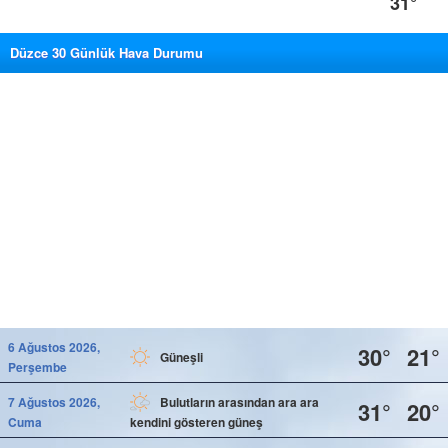
31°
Düzce 30 Günlük Hava Durumu
6 Ağustos 2026,
30°
21°
Güneşli
Perşembe
7 Ağustos 2026,
Bulutların arasından ara ara
31°
20°
Cuma
kendini gösteren güneş