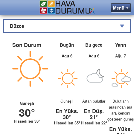
Düzce
Son Durum
Bugün
Bu gece
Yarın
Ağu 6
Ağu 6
Ağu 7
Güneşli
Artan bulutlar
Bulutların
Güneşli
arasından ara
30°
En Yüks.
En Düş.
ara kendini
30°
21°
gösteren güneş
Hissedilen 33°
Hissedilen 35°
Hissedilen 22°
En Yüks.