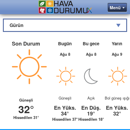
Gürün
Son Durum
Bugün
Bu gece
Yarın
Ağu 8
Ağu 8
Ağu 9
Güneşli
Açık
Bol güneş ışığı
Güneşli
32°
En Yüks.
En Düş.
En Yüks.
34°
19°
32°
Hissedilen 31°
Hissedilen 37°
Hissedilen 18°