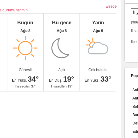
Tweetle
va durumu tahmini
Bugün
Bu gece
Yarın
yada
Ağu 8
Ağu 8
Ağu 9
İl se
İlçe
Güneşli
Açık
Çok bulutlu
Pop
34°
19°
33°
En Yüks.
En Düş.
En Yüks.
Hissedilen 37°
Hissedilen 19°
An
An
Bo
Bu
De
Ed