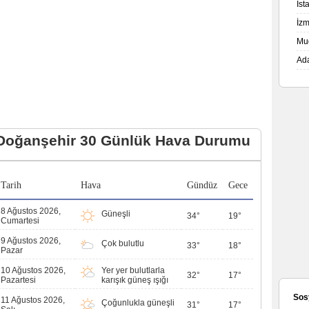
İs
İz
Mu
Ad
Doğanşehir 30 Günlük Hava Durumu
Tarih
Hava
Gündüz
Gece
8 Ağustos 2026,
Güneşli
34°
19°
Cumartesi
9 Ağustos 2026,
Çok bulutlu
33°
18°
Pazar
10 Ağustos 2026,
Yer yer bulutlarla
32°
17°
Pazartesi
karışık güneş ışığı
Sos
11 Ağustos 2026,
Çoğunlukla güneşli
31°
17°