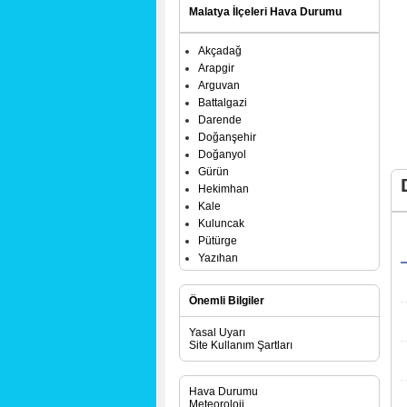
Malatya İlçeleri Hava Durumu
Akçadağ
Arapgir
Arguvan
Battalgazi
Darende
Doğanşehir
Doğanyol
Gürün
Hekimhan
Kale
Kuluncak
Pütürge
Yazıhan
Yeşilyurt
Önemli Bilgiler
Yasal Uyarı
Site Kullanım Şartları
Hava Durumu
Meteoroloji