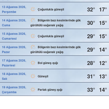
13 Ağustos 2026,
32°
17°
Çoğunlukla güneşli
Perşembe
14 Ağustos 2026,
Bölgenin bazı kesimlerinde gök
30°
15°
Cuma
gürültülü sağanak yağış
15 Ağustos 2026,
29°
15°
Çoğunlukla güneşli
Cumartesi
16 Ağustos 2026,
Bölgenin bazı kesimlerinde gök
29°
14°
Pazar
gürültülü sağanak yağış
17 Ağustos 2026,
28°
12°
Bol güneş ışığı
Pazartesi
18 Ağustos 2026,
31°
13°
Güneşli
Salı
19 Ağustos 2026,
33°
14°
Parlak güneş ışığı
Çarşamba