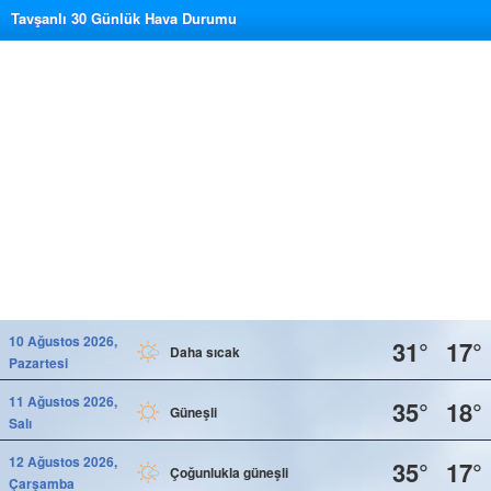
Tavşanlı 30 Günlük Hava Durumu
10 Ağustos 2026,
31°
17°
Daha sıcak
Pazartesi
11 Ağustos 2026,
35°
18°
Güneşli
Salı
12 Ağustos 2026,
35°
17°
Çoğunlukla güneşli
Çarşamba