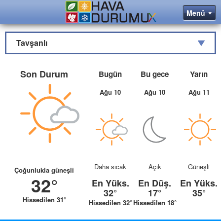
Tavşanlı
Son Durum
Bugün
Bu gece
Yarın
Ağu 10
Ağu 10
Ağu 11
Daha sıcak
Açık
Güneşli
Çoğunlukla güneşli
32°
En Yüks.
En Düş.
En Yüks.
32°
17°
35°
Hissedilen 31°
Hissedilen 32°
Hissedilen 18°