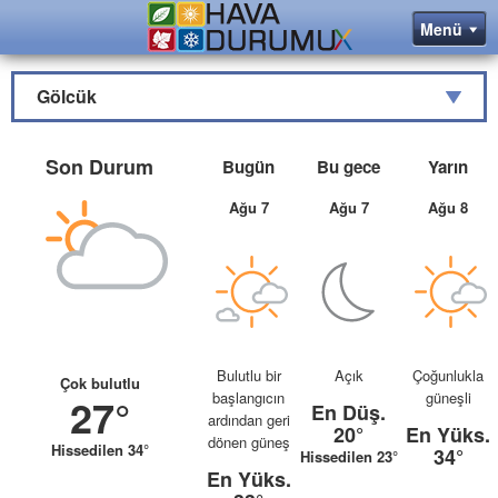
Gölcük
Son Durum
Bugün
Bu gece
Yarın
Ağu 7
Ağu 7
Ağu 8
Bulutlu bir
Açık
Çoğunlukla
Çok bulutlu
başlangıcın
güneşli
27°
En Düş.
ardından geri
20°
En Yüks.
dönen güneş
Hissedilen 34°
34°
Hissedilen 23°
En Yüks.