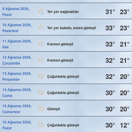
9 Ağustos 2026,
31°
23°
Yer yer sağanaklar
Pazar
10 Ağustos 2026,
33°
23°
Yer yer bulutlu, sonra güneşli
Pazartesi
11 Ağustos 2026,
33°
21°
Kısmen güneşli
Salı
12 Ağustos 2026,
32°
21°
Kısmen güneşli
Çarşamba
13 Ağustos 2026,
32°
20°
Çoğunlukla güneşli
Perşembe
14 Ağustos 2026,
30°
20°
Çoğunlukla güneşli
Cuma
15 Ağustos 2026,
30°
20°
Güneşli
Cumartesi
16 Ağustos 2026,
30°
12°
Çoğunlukla güneşli
Pazar