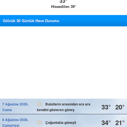
33°
Hissedilen 39°
Gölcük 30 Günlük Hava Durumu
7 Ağustos 2026,
Bulutların arasından ara ara
33°
20°
Cuma
kendini gösteren güneş
8 Ağustos 2026,
34°
21°
Çoğunlukla güneşli
Cumartesi