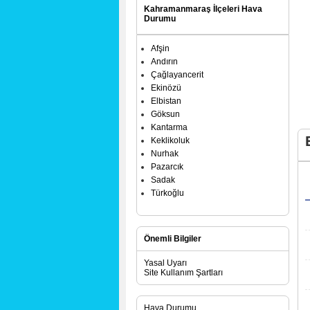
Kahramanmaraş İlçeleri Hava
Durumu
Afşin
Andırın
Çağlayancerit
Ekinözü
Elbistan
Göksun
Kantarma
Keklikoluk
Nurhak
Pazarcık
Sadak
Türkoğlu
Önemli Bilgiler
Yasal Uyarı
Site Kullanım Şartları
Hava Durumu