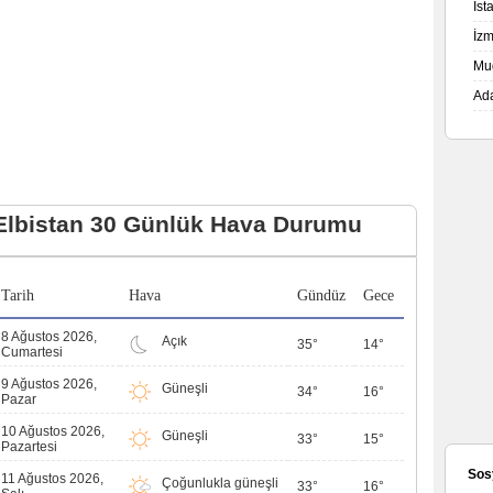
İs
İz
Mu
Ad
Elbistan 30 Günlük Hava Durumu
Tarih
Hava
Gündüz
Gece
8 Ağustos 2026,
Açık
35°
14°
Cumartesi
9 Ağustos 2026,
Güneşli
34°
16°
Pazar
10 Ağustos 2026,
Güneşli
33°
15°
Pazartesi
Sos
11 Ağustos 2026,
Çoğunlukla güneşli
33°
16°