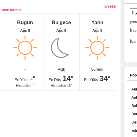
Tweetle
durumu tahmini
Bugün
Bu gece
Yarın
yada
Ağu 8
Ağu 8
Ağu 9
İl se
İlçe
-
Açık
Güneşli
Pop
-°
14°
34°
En Yüks.
En Düş.
En Yüks.
Hissedilen -°
Hissedilen 15°
An
An
Bo
Bu
De
Ed