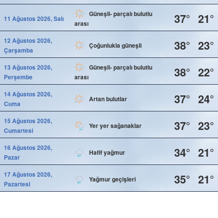
Güneşli- parçalı bulutlu
37°
21°
11 Ağustos 2026, Salı
arası
12 Ağustos 2026,
38°
23°
Çoğunlukla güneşli
Çarşamba
13 Ağustos 2026,
Güneşli- parçalı bulutlu
38°
22°
Perşembe
arası
14 Ağustos 2026,
37°
24°
Artan bulutlar
Cuma
15 Ağustos 2026,
37°
23°
Yer yer sağanaklar
Cumartesi
16 Ağustos 2026,
34°
21°
Hafif yağmur
Pazar
17 Ağustos 2026,
35°
21°
Yağmur geçişleri
Pazartesi