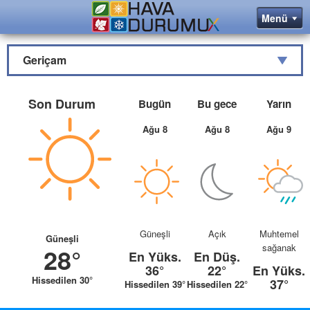
Geriçam
Son Durum
Bugün
Bu gece
Yarın
Ağu 8
Ağu 8
Ağu 9
Güneşli
Açık
Muhtemel
Güneşli
sağanak
28°
En Yüks.
En Düş.
36°
22°
En Yüks.
Hissedilen 30°
37°
Hissedilen 39°
Hissedilen 22°