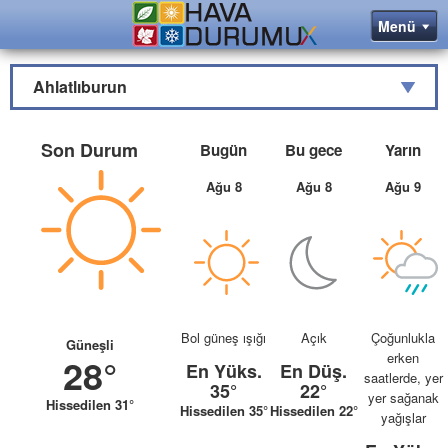
Ahlatlıburun
Son Durum
Bugün
Bu gece
Yarın
Ağu 8
Ağu 8
Ağu 9
Bol güneş ışığı
Açık
Çoğunlukla
Güneşli
erken
28°
En Yüks.
En Düş.
saatlerde, yer
35°
22°
yer sağanak
Hissedilen 31°
Hissedilen 35°
Hissedilen 22°
yağışlar