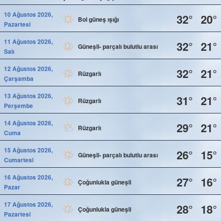
10 Ağustos 2026,
32°
20°
Bol güneş ışığı
Pazartesi
11 Ağustos 2026,
32°
21°
Güneşli- parçalı bulutlu arası
Salı
12 Ağustos 2026,
32°
21°
Rüzgarlı
Çarşamba
13 Ağustos 2026,
31°
21°
Rüzgarlı
Perşembe
14 Ağustos 2026,
29°
21°
Rüzgarlı
Cuma
15 Ağustos 2026,
26°
15°
Güneşli- parçalı bulutlu arası
Cumartesi
16 Ağustos 2026,
27°
16°
Çoğunlukla güneşli
Pazar
17 Ağustos 2026,
28°
18°
Çoğunlukla güneşli
Pazartesi