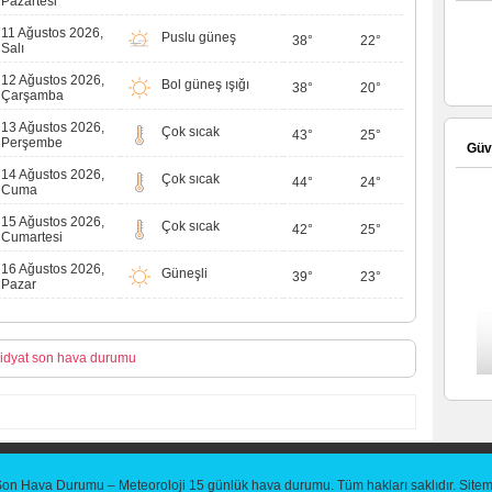
Pazartesi
11 Ağustos 2026,
Puslu güneş
38°
22°
Salı
12 Ağustos 2026,
Bol güneş ışığı
38°
20°
Çarşamba
13 Ağustos 2026,
Çok sıcak
43°
25°
Perşembe
Güve
14 Ağustos 2026,
Çok sıcak
44°
24°
Cuma
15 Ağustos 2026,
Çok sıcak
42°
25°
Cumartesi
16 Ağustos 2026,
Güneşli
39°
23°
Pazar
idyat son hava durumu
Son Hava Durumu – Meteoroloji 15 günlük hava durumu
. Tüm hakları saklıdır.
Site