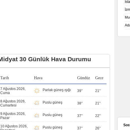
İs
İz
Mu
Ad
Midyat 30 Günlük Hava Durumu
Tarih
Hava
Gündüz
Gece
7 Ağustos 2026,
Parlak güneş ışığı
39°
21°
Cuma
8 Ağustos 2026,
Puslu güneş
38°
21°
Cumartesi
9 Ağustos 2026,
Puslu güneş
37°
22°
Pazar
Sos
10 Ağustos 2026,
Puslu güneş
37°
26°