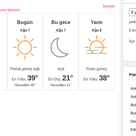
Tweetle
rumu tahmini
Bugün
Bu gece
Yarın
yada
Ağu 7
Ağu 7
Ağu 8
İl se
İlçe
Parlak güneş ışığı
Açık
Puslu güneş
Pop
39°
21°
38°
En Yüks.
En Düş.
En Yüks.
Hissedilen 40°
Hissedilen 21°
An
An
Bo
Bu
De
Ed