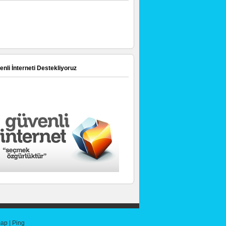
nli İnterneti Destekliyoruz
map
|
Ping