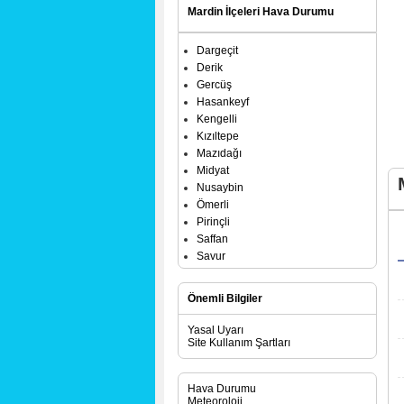
Mardin İlçeleri Hava Durumu
Dargeçit
Derik
Gercüş
Hasankeyf
Kengelli
Kızıltepe
Mazıdağı
Midyat
Nusaybin
Ömerli
Pirinçli
Saffan
Savur
Yeşilli
Önemli Bilgiler
Yasal Uyarı
Site Kullanım Şartları
Hava Durumu
Meteoroloji