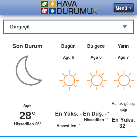
Dargeçit
Son Durum
Bugün
Bu gece
Yarın
Ağu 6
Ağu 6
Ağu 7
-
-
Parlak güneş
Açık
ışığı
28°
En Yüks.
-
En Düş.
-°
°
En Yüks.
Hissedilen -°
Hissedilen 26°
32°
Hissedilen -°