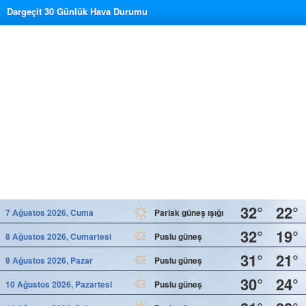
Dargeçit 30 Günlük Hava Durumu
32°
22°
7 Ağustos 2026, Cuma
Parlak güneş ışığı
32°
19°
8 Ağustos 2026, Cumartesi
Puslu güneş
31°
21°
9 Ağustos 2026, Pazar
Puslu güneş
30°
24°
10 Ağustos 2026, Pazartesi
Puslu güneş