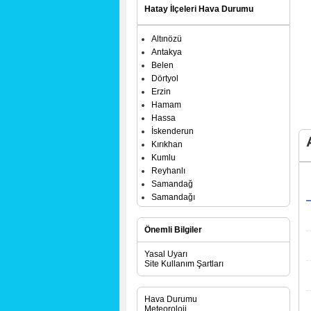
Hatay İlçeleri Hava Durumu
Altınözü
Antakya
Belen
Dörtyol
Erzin
Hamam
Hassa
İskenderun
Kırıkhan
Kumlu
Reyhanlı
Samandağ
Samandağı
Uluçınar
Yakacık
Önemli Bilgiler
Yayladağı
Yeşilkent
Yasal Uyarı
Site Kullanım Şartları
Hava Durumu
Meteoroloji