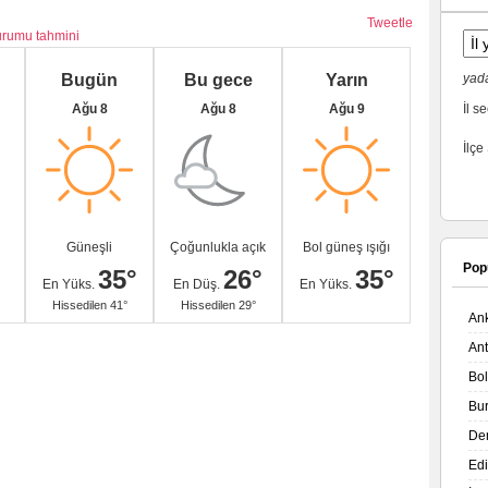
Tweetle
urumu tahmini
Bugün
Bu gece
Yarın
yada
Ağu 8
Ağu 8
Ağu 9
İl se
İlçe
Güneşli
Çoğunlukla açık
Bol güneş ışığı
Pop
35°
26°
35°
En Yüks.
En Düş.
En Yüks.
Hissedilen 41°
Hissedilen 29°
An
An
Bo
Bu
De
Ed