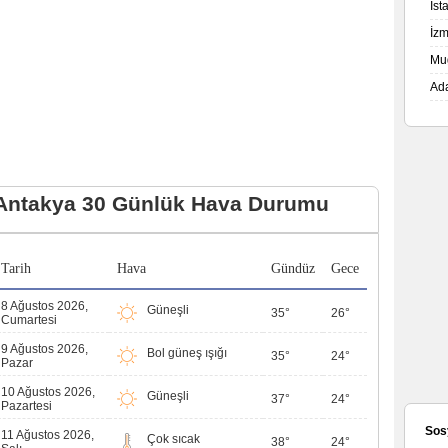
İs
İz
Mu
Ad
Antakya 30 Günlük Hava Durumu
Tarih
Hava
Gündüz
Gece
8 Ağustos 2026,
Güneşli
35°
26°
Cumartesi
9 Ağustos 2026,
Bol güneş ışığı
35°
24°
Pazar
10 Ağustos 2026,
Güneşli
37°
24°
Pazartesi
Sos
11 Ağustos 2026,
Çok sıcak
38°
24°