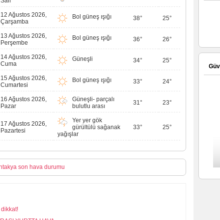
Salı
12 Ağustos 2026,
Bol güneş ışığı
38°
25°
Çarşamba
13 Ağustos 2026,
Bol güneş ışığı
36°
26°
Perşembe
14 Ağustos 2026,
Güneşli
34°
25°
Cuma
Güve
15 Ağustos 2026,
Bol güneş ışığı
33°
24°
Cumartesi
16 Ağustos 2026,
Güneşli- parçalı
31°
23°
Pazar
bulutlu arası
Yer yer gök
17 Ağustos 2026,
gürültülü sağanak
33°
25°
Pazartesi
yağışlar
ntakya son hava durumu
dikkat!