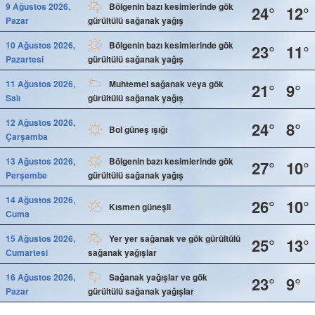
9 Ağustos 2026,
Bölgenin bazı kesimlerinde gök
24°
12°
Pazar
gürültülü sağanak yağış
10 Ağustos 2026,
Bölgenin bazı kesimlerinde gök
23°
11°
Pazartesi
gürültülü sağanak yağış
11 Ağustos 2026,
Muhtemel sağanak veya gök
21°
9°
Salı
gürültülü sağanak yağış
12 Ağustos 2026,
24°
8°
Bol güneş ışığı
Çarşamba
13 Ağustos 2026,
Bölgenin bazı kesimlerinde gök
27°
10°
Perşembe
gürültülü sağanak yağış
14 Ağustos 2026,
26°
10°
Kısmen güneşli
Cuma
15 Ağustos 2026,
Yer yer sağanak ve gök gürültülü
25°
13°
Cumartesi
sağanak yağışlar
16 Ağustos 2026,
Sağanak yağışlar ve gök
23°
9°
Pazar
gürültülü sağanak yağışlar