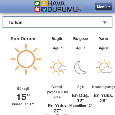
Tortum
Son Durum
Bugün
Bu gece
Yarın
Ağu 7
Ağu 7
Ağu 8
Güneşli-
Açık
Kısmen güneşli
Güneşli
parçalı bulutlu
15°
En Düş.
En Yüks.
arası
12°
28°
Hissedilen 17°
En Yüks.
Hissedilen 12°
27°