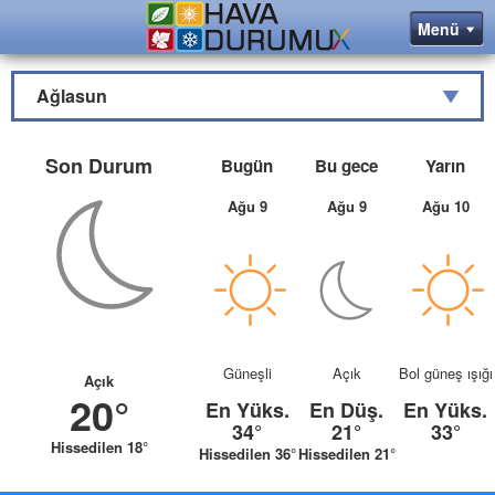
Ağlasun
Son Durum
Bugün
Bu gece
Yarın
Ağu 9
Ağu 9
Ağu 10
Güneşli
Açık
Bol güneş ışığı
Açık
20°
En Yüks.
En Düş.
En Yüks.
34°
21°
33°
Hissedilen 18°
Hissedilen 36°
Hissedilen 21°