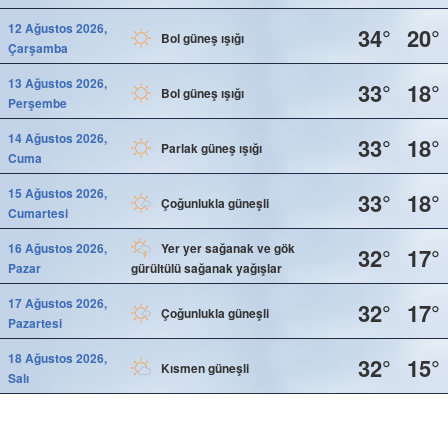
12 Ağustos 2026,
34°
20°
Bol güneş ışığı
Çarşamba
13 Ağustos 2026,
33°
18°
Bol güneş ışığı
Perşembe
14 Ağustos 2026,
33°
18°
Parlak güneş ışığı
Cuma
15 Ağustos 2026,
33°
18°
Çoğunlukla güneşli
Cumartesi
16 Ağustos 2026,
Yer yer sağanak ve gök
32°
17°
Pazar
gürültülü sağanak yağışlar
17 Ağustos 2026,
32°
17°
Çoğunlukla güneşli
Pazartesi
18 Ağustos 2026,
32°
15°
Kısmen güneşli
Salı