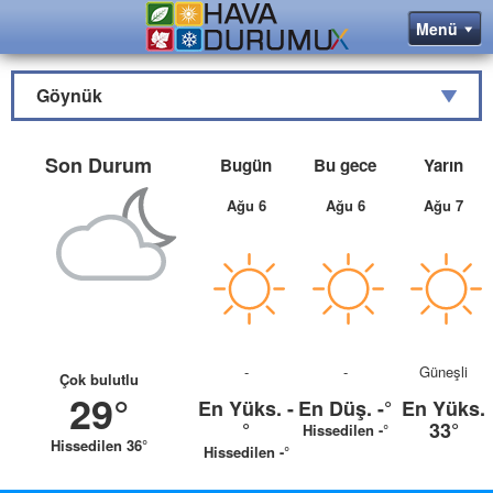
Göynük
Son Durum
Bugün
Bu gece
Yarın
Ağu 6
Ağu 6
Ağu 7
-
-
Güneşli
Çok bulutlu
29°
En Yüks.
-
En Düş.
-°
En Yüks.
°
33°
Hissedilen -°
Hissedilen 36°
Hissedilen -°