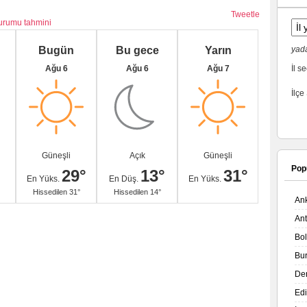
Tweetle
durumu tahmini
Bugün
Bu gece
Yarın
yada
Ağu 6
Ağu 6
Ağu 7
İl se
İlçe
Güneşli
Açık
Güneşli
Pop
29°
13°
31°
En Yüks.
En Düş.
En Yüks.
Hissedilen 31°
Hissedilen 14°
An
An
Bo
Bu
De
Ed