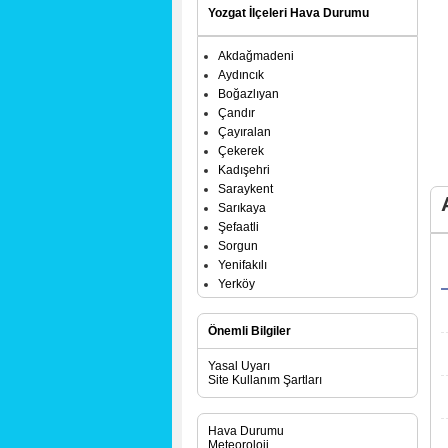
Yozgat İlçeleri Hava Durumu
Akdağmadeni
Aydıncık
Boğazlıyan
Çandır
Çayıralan
Çekerek
Kadışehri
Saraykent
Sarıkaya
Şefaatli
Sorgun
Yenifakılı
Yerköy
Önemli Bilgiler
Yasal Uyarı
Site Kullanım Şartları
Hava Durumu
Meteoroloji