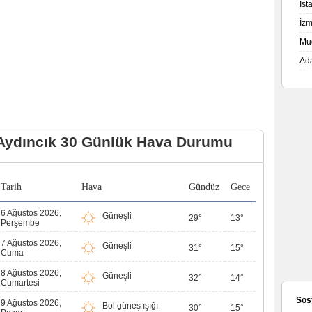
İs
İz
Mu
Ad
Aydıncık 30 Günlük Hava Durumu
Tarih
Hava
Gündüz
Gece
6 Ağustos 2026,
Güneşli
29°
13°
Perşembe
7 Ağustos 2026,
Güneşli
31°
15°
Cuma
8 Ağustos 2026,
Güneşli
32°
14°
Cumartesi
Sos
9 Ağustos 2026,
Bol güneş ışığı
30°
15°