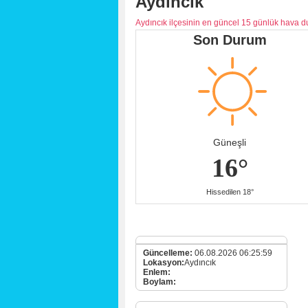
Aydıncık
Aydıncık ilçesinin en güncel 15 günlük hava 
Son Durum
Güneşli
16°
Hissedilen 18°
Güncelleme:
06.08.2026 06:25:59
Lokasyon:
Aydıncık
Enlem:
Boylam: