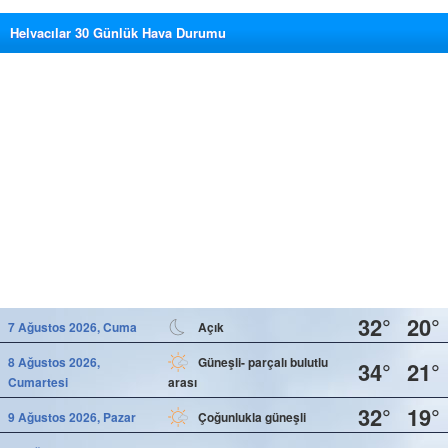
Helvacılar 30 Günlük Hava Durumu
32°
20°
7 Ağustos 2026, Cuma
Açık
8 Ağustos 2026,
Güneşli- parçalı bulutlu
34°
21°
Cumartesi
arası
32°
19°
9 Ağustos 2026, Pazar
Çoğunlukla güneşli