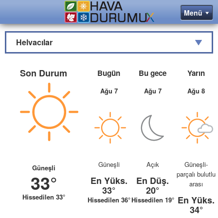
Helvacılar
Son Durum
Bugün
Bu gece
Yarın
Ağu 7
Ağu 7
Ağu 8
Güneşli
Açık
Güneşli-
Güneşli
parçalı bulutlu
33°
En Yüks.
En Düş.
arası
33°
20°
Hissedilen 33°
En Yüks.
Hissedilen 36°
Hissedilen 19°
34°