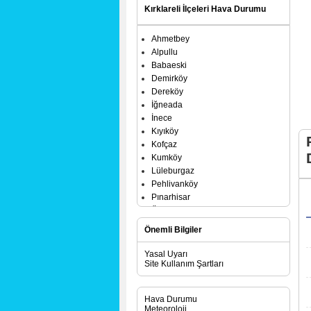
Kırklareli İlçeleri Hava Durumu
Ahmetbey
Alpullu
Babaeski
Demirköy
Dereköy
İğneada
İnece
Kıyıköy
Kofçaz
Kumköy
Lüleburgaz
Pehlivanköy
Pınarhisar
Üsküp
Vize
Önemli Bilgiler
Yasal Uyarı
Site Kullanım Şartları
Hava Durumu
Meteoroloji