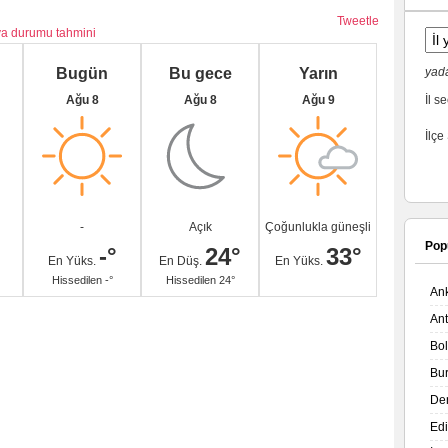
Tweetle
va durumu tahmini
Bugün
Bu gece
Yarın
yada
Ağu 8
Ağu 8
Ağu 9
İl se
İlçe
-
Açık
Çoğunlukla güneşli
Pop
-°
24°
33°
En Yüks.
En Düş.
En Yüks.
Hissedilen -°
Hissedilen 24°
An
An
Bo
Bu
De
Ed