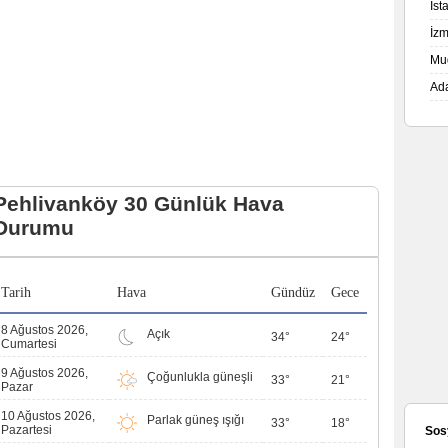
İs
İz
Mu
Ad
Pehlivanköy 30 Günlük Hava
Durumu
Tarih
Hava
Gündüz
Gece
8 Ağustos 2026,
Açık
34°
24°
Cumartesi
9 Ağustos 2026,
Çoğunlukla güneşli
33°
21°
Pazar
10 Ağustos 2026,
Parlak güneş ışığı
33°
18°
Pazartesi
Sos