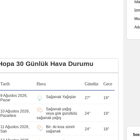
İs
İz
Mu
Ad
Hopa 30 Günlük Hava Durumu
Tarih
Hava
Gündüz
Gece
9 Ağustos 2026,
Sağanak Yağışlar
27°
19°
Pazar
Sağanak yağış
10 Ağustos 2026,
veya gök gürültülü
24°
19°
Pazartesi
sağanak yağış
11 Ağustos 2026,
Bir- iki kısa süreli
24°
18°
Salı
sağanak
Sos