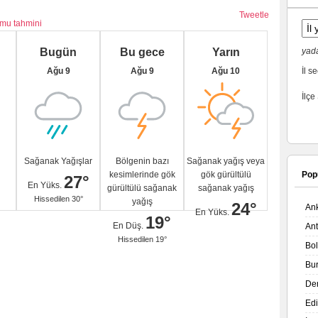
Tweetle
umu tahmini
Bugün
Bu gece
Yarın
yada
Ağu 9
Ağu 9
Ağu 10
İl se
İlçe
Sağanak Yağışlar
Bölgenin bazı
Sağanak yağış veya
kesimlerinde gök
gök gürültülü
Pop
27°
En Yüks.
gürültülü sağanak
sağanak yağış
Hissedilen 30°
yağış
24°
An
En Yüks.
19°
En Düş.
An
Hissedilen 19°
Bo
Bu
De
Ed