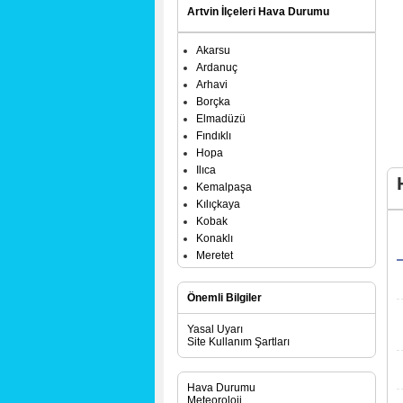
Artvin İlçeleri Hava Durumu
Akarsu
Ardanuç
Arhavi
Borçka
Elmadüzü
Fındıklı
Hopa
Ilıca
Kemalpaşa
Kılıçkaya
Kobak
Konaklı
Meretet
Murgul
Şavşat
Önemli Bilgiler
Yusufeli
Yasal Uyarı
Site Kullanım Şartları
Hava Durumu
Meteoroloji