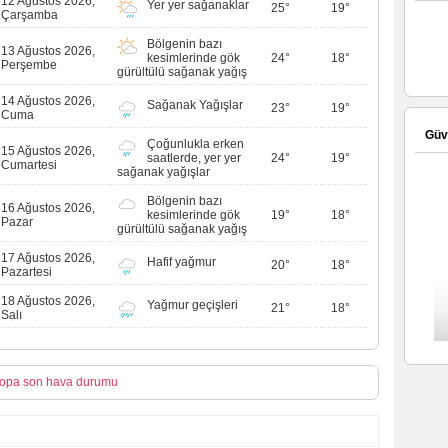
12 Ağustos 2026,
Yer yer sağanaklar
25°
19°
Çarşamba
Bölgenin bazı
13 Ağustos 2026,
kesimlerinde gök
24°
18°
Perşembe
gürültülü sağanak yağış
14 Ağustos 2026,
Sağanak Yağışlar
23°
19°
Cuma
Güve
Çoğunlukla erken
15 Ağustos 2026,
saatlerde, yer yer
24°
19°
Cumartesi
sağanak yağışlar
Bölgenin bazı
16 Ağustos 2026,
kesimlerinde gök
19°
18°
Pazar
gürültülü sağanak yağış
17 Ağustos 2026,
Hafif yağmur
20°
18°
Pazartesi
18 Ağustos 2026,
Yağmur geçişleri
21°
18°
Salı
opa son hava durumu