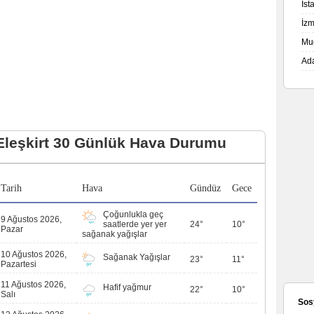
İs
İz
Mu
Ad
Eleşkirt 30 Günlük Hava Durumu
Tarih
Hava
Gündüz
Gece
Çoğunlukla geç
9 Ağustos 2026,
saatlerde yer yer
24°
10°
Pazar
sağanak yağışlar
10 Ağustos 2026,
Sağanak Yağışlar
23°
11°
Pazartesi
11 Ağustos 2026,
Hafif yağmur
22°
10°
Salı
Sos