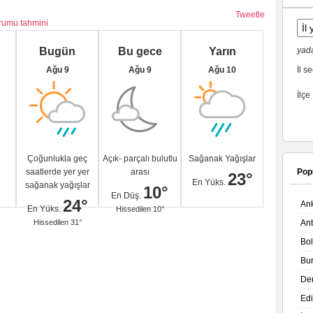
Tweetle
urumu tahmini
Bugün
Bu gece
Yarın
yada
Ağu 9
Ağu 9
Ağu 10
İl se
İlçe
Çoğunlukla geç
Açık- parçalı bulutlu
Sağanak Yağışlar
saatlerde yer yer
arası
Pop
23°
En Yüks.
sağanak yağışlar
10°
En Düş.
24°
An
En Yüks.
Hissedilen 10°
Hissedilen 31°
An
Bo
Bu
De
Ed