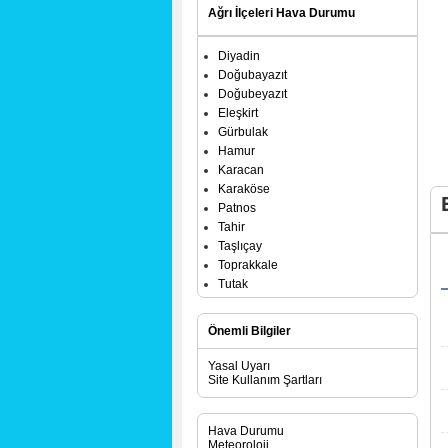
Ağrı İlçeleri Hava Durumu
Diyadin
Doğubayazıt
Doğubeyazıt
Eleşkirt
Gürbulak
Hamur
Karacan
Karaköse
Patnos
Tahir
Taşlıçay
Toprakkale
Tutak
Önemli Bilgiler
Yasal Uyarı
Site Kullanım Şartları
Hava Durumu
Meteoroloji