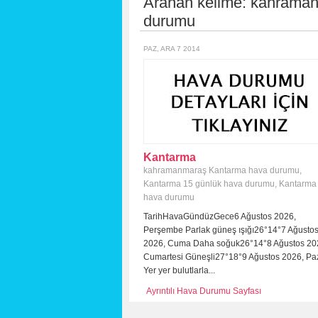
Aranan kelime:
kahraman
durumu
PAZ, ARA 7 2014
Kantarma
kahramanmaraş Kantarma hava durumu
,
Kantarma 15 günlük hava durumu
,
Kantarma
hava durumu
TarihHavaGündüzGece6 Ağustos 2026,
Perşembe Parlak güneş ışığı26°14°7 Ağusto
2026, Cuma Daha soğuk26°14°8 Ağustos 20
Cumartesi Güneşli27°18°9 Ağustos 2026, Pa
Yer yer bulutlarla...
Ayrıntılı Hava Durumu Sayfası