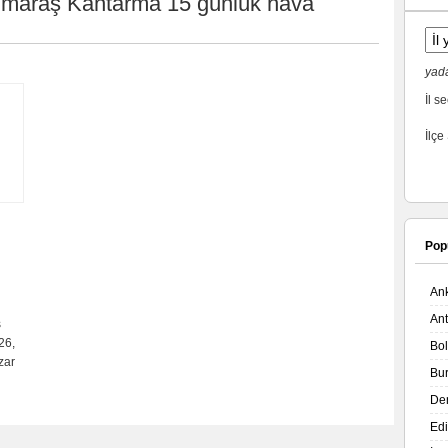
maraş Kantarma 15 günlük hava
yada
İl se
İlçe
Pop
An
An
s
26,
Bo
zar
Bu
De
Ed