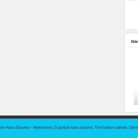
Güve
Son Hava Durumu – Meteoroloji 15 günlük hava durumu
. Tüm hakları saklıdır.
Site