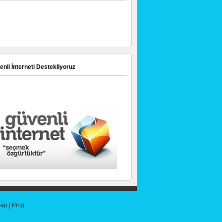
nli İnterneti Destekliyoruz
map
|
Ping